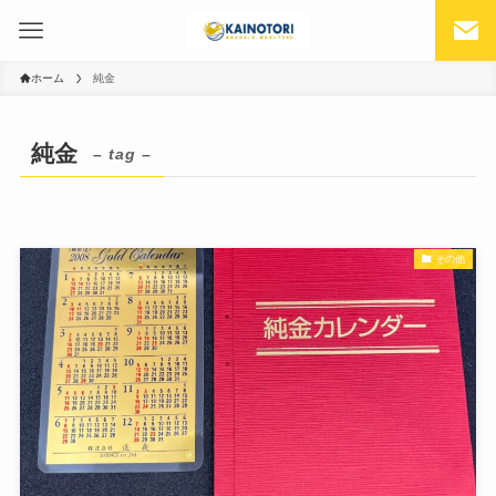
ホーム
純金
純金
– tag –
その他