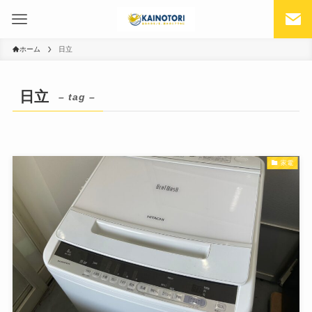
ホーム
日立
日立
– tag –
家電