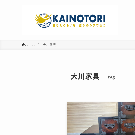
ホーム
大川家具
大川家具
– tag –