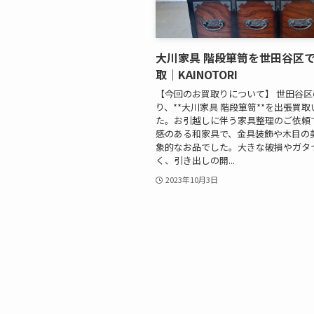
大川家具 階段箪笥を世田谷区
取｜KAINOTORI
【今回のお買取りについて】 世田谷
り、**大川家具 階段箪笥**を出張買
た。お引越しに伴う家具整理のご依頼で
感のある和家具で、金具装飾や木目の
象的なお品でした。大きな破損やガタ
く、引き出しの開...
2023年10月3日