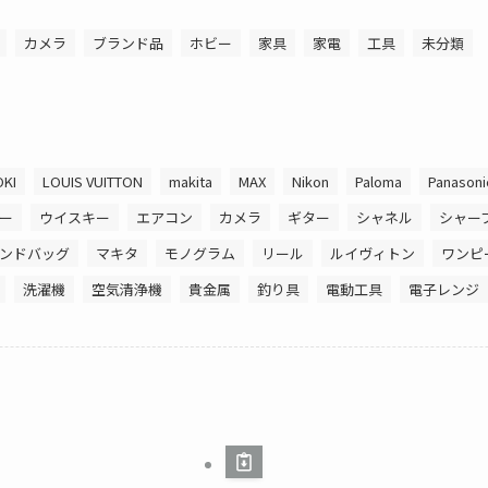
カメラ
ブランド品
ホビー
家具
家電
工具
未分類
OKI
LOUIS VUITTON
makita
MAX
Nikon
Paloma
Panasoni
ー
ウイスキー
エアコン
カメラ
ギター
シャネル
シャー
ンドバッグ
マキタ
モノグラム
リール
ルイヴィトン
ワンピ
洗濯機
空気清浄機
貴金属
釣り具
電動工具
電子レンジ