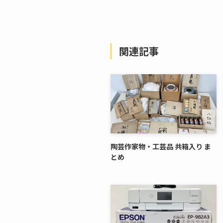
関連記事
陶芸作家物・工芸品 共箱入り ま
とめ