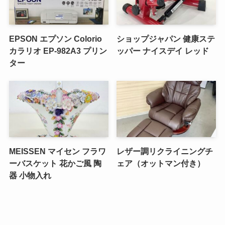
EPSON エプソン Colorio
ショップジャパン 健康ステ
カラリオ EP-982A3 プリン
ッパー ナイスデイ レッド
ター
MEISSEN マイセン フラワ
レザー調リクライニングチ
ーバスケット 花かご風 陶
ェア（オットマン付き）
器 小物入れ