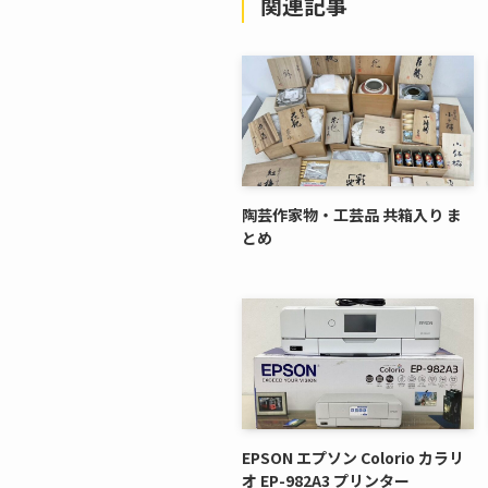
関連記事
陶芸作家物・工芸品 共箱入り ま
とめ
EPSON エプソン Colorio カラリ
オ EP-982A3 プリンター