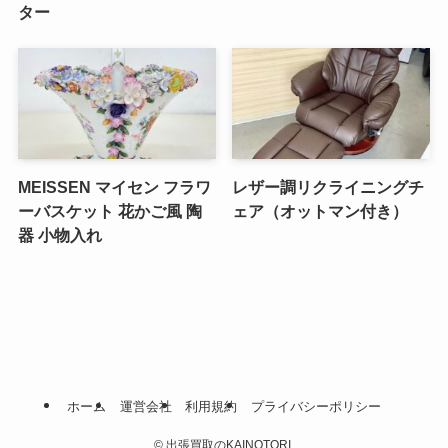
ター
MEISSEN マイセン フラワ
レザー調リクライニングチ
ーバスケット 花かご風 陶
ェア（オットマン付き）
器 小物入れ
ホーム
運営会社
利用規約
プライバシーポリシー
©
出張買取のKAINOTORI.