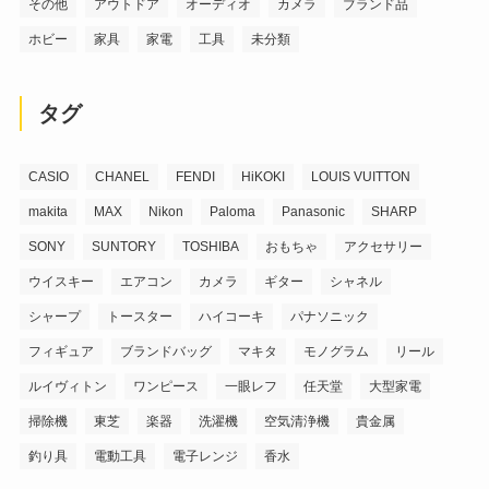
その他
アウトドア
オーディオ
カメラ
ブランド品
ホビー
家具
家電
工具
未分類
タグ
CASIO
CHANEL
FENDI
HiKOKI
LOUIS VUITTON
makita
MAX
Nikon
Paloma
Panasonic
SHARP
SONY
SUNTORY
TOSHIBA
おもちゃ
アクセサリー
ウイスキー
エアコン
カメラ
ギター
シャネル
シャープ
トースター
ハイコーキ
パナソニック
フィギュア
ブランドバッグ
マキタ
モノグラム
リール
ルイヴィトン
ワンピース
一眼レフ
任天堂
大型家電
掃除機
東芝
楽器
洗濯機
空気清浄機
貴金属
釣り具
電動工具
電子レンジ
香水