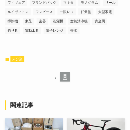
フィギュア
ブランドバッグ
マキタ
モノグラム
リール
ルイヴィトン
ワンピース
一眼レフ
任天堂
大型家電
掃除機
東芝
楽器
洗濯機
空気清浄機
貴金属
釣り具
電動工具
電子レンジ
香水
未分類
関連記事