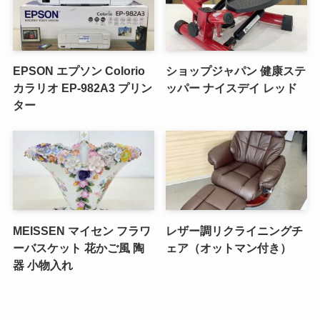
EPSON エプソン Colorio
ショップジャパン 健康ステ
カラリオ EP-982A3 プリン
ッパー ナイスデイ レッド
ター
MEISSEN マイセン フラワ
レザー調リクライニングチ
ーバスケット 花かご風 陶
ェア（オットマン付き）
器 小物入れ