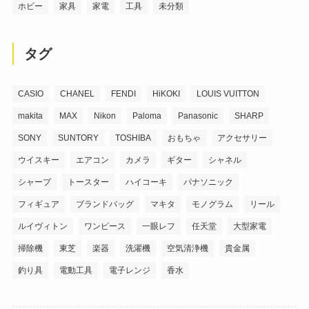
ホビー
家具
家電
工具
未分類
タグ
CASIO
CHANEL
FENDI
HiKOKI
LOUIS VUITTON
makita
MAX
Nikon
Paloma
Panasonic
SHARP
SONY
SUNTORY
TOSHIBA
おもちゃ
アクセサリー
ウイスキー
エアコン
カメラ
ギター
シャネル
シャープ
トースター
ハイコーキ
パナソニック
フィギュア
ブランドバッグ
マキタ
モノグラム
リール
ルイヴィトン
ワンピース
一眼レフ
任天堂
大型家電
掃除機
東芝
楽器
洗濯機
空気清浄機
貴金属
釣り具
電動工具
電子レンジ
香水